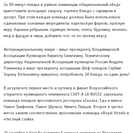
За 90 минут повара в рамках номинации «Национальный обед»
приготовили холодную закуску, горячее блюдо с гарниром и
десерт. При этом каждая команда должна была использовать
одинаковые основные ингредиенты: карельскую форель, красную
икру, бараньи ребрышки, куриную печень, опята, бруснику, молоко,
мед и фундук и лишь добавить что-то по своему вкусу.
Интернациональному жюри - вице-президенту Владимирской
Ассоциации Кулинаров Кириллу Синичкину, Техническому
директору Национальной Ассоциации кулинаров России Андрею
Романову и вице-президенту ассоциации Шеф-поваров Сербии
Зорану Вельковичу пришлось попробовать 24 блюда за один день!
В результате первое место и путевку в финал Всероссийского
открытого кулинарного чемпионата CHEF A LA RUSSE завоевала
команда поваров ярославского ресторана «Сказка. Еда и вино»:
Павел Трифонов, Павел Шульга, Никита Перцев. Второе и третье
места заняли соответственно ярославские команды «Royal Hotel» и
«Честный стейк».
21 сентября в борьбу вступили 6 команд юниоров из Ярославля,