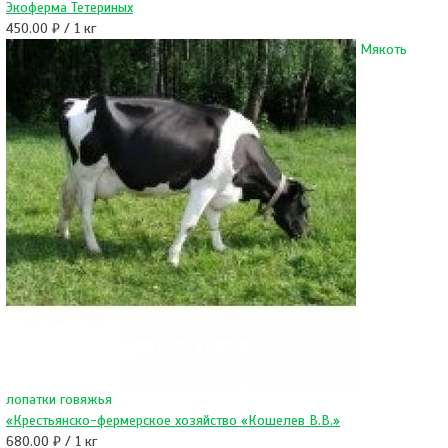
Экоферма Тетериных
450.00 ₽ / 1 кг
Мякоть
лопатки говяжья
«Крестьянско-фермерское хозяйство «Кошелев В.В.»
680.00 ₽ / 1 кг