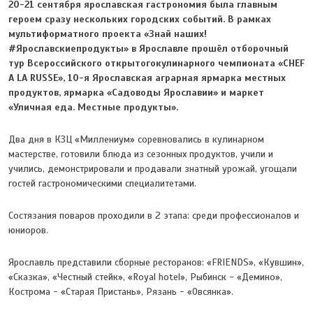
20-21 сентября ярославская гастрономия была главным
героем сразу нескольких городских событий. В рамках
мультиформатного проекта «Знай наших!
#Ярославскиепродукты» в Ярославле прошёл отборочный
тур Всероссийского открытогокулинарного чемпионата «CHEF
A LA RUSSE», 10-я Ярославская аграрная ярмарка местных
продуктов, ярмарка «Садоводы Ярославии» и маркет
«Уличная еда. Местные продукты».
Два дня в КЗЦ «Миллениум» соревновались в кулинарном
мастерстве, готовили блюда из сезонных продуктов, учили и
учились, демонстрировали и продавали знатный урожай, угощали
гостей гастрономическими специалитетами.
Состязания поваров проходили в 2 этапа: среди профессионалов и
юниоров.
Ярославль представили сборные ресторанов: «FRIENDS», «Кувшин»,
«Сказка», «Честный стейк», «Royal hotel», Рыбинск - «Демино»,
Кострома - «Старая Пристань», Рязань - «Овсянка».