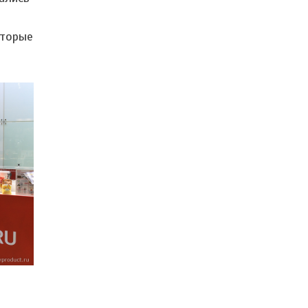
оторые
.