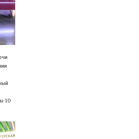
ечи
нии
ный
ы 10