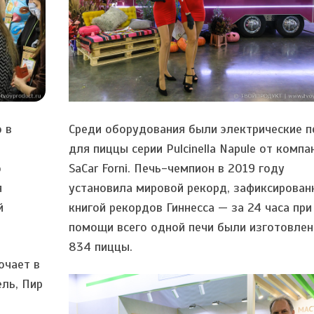
 в
Среди оборудования были электрические п
для пиццы серии Pulcinella Napule от компа
о
SaCar Forni. Печь-чемпион в 2019 году
я
установила мировой рекорд, зафиксирован
й
книгой рекордов Гиннесса — за 24 часа при
помощи всего одной печи были изготовлен
834 пиццы.
ючает в
ель, Пир