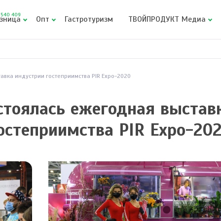
540 409
зница
Опт
Гастротуризм
ТВОЙПРОДУКТ Медиа
авка индустрии гостеприимства PIR Expo-2020
стоялась ежегодная выстав
остеприимства PIR Expo-20