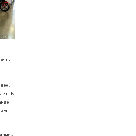
ли на
нее,
ает. В
ание
бам
ались