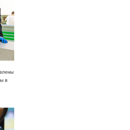
авлены
ы в