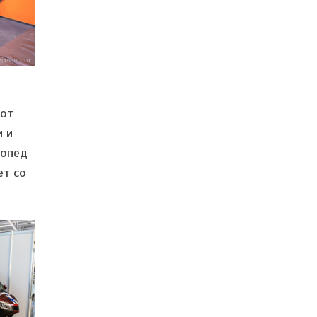
 от
м и
мопед
ет со