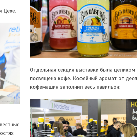
м Цехе.
Отдельная секция выставки была целиком
посвящена кофе. Кофейный аромат от дес
кофемашин заполнил весь павильон:
звестные
остях