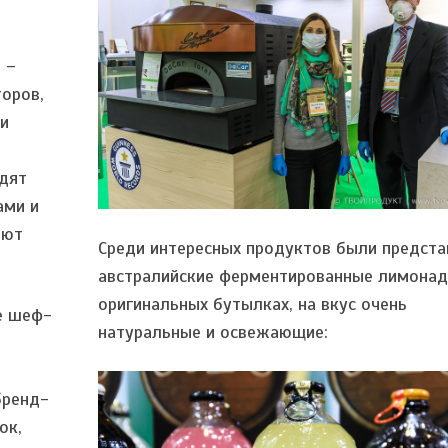
 –
торов,
и
дят
ами и
яют
Среди интересных продуктов были предст
австралийские ферментированные лимонад
оригинальных бутылках, на вкус очень
е шеф-
натуральные и освежающие:
бренд-
ок,