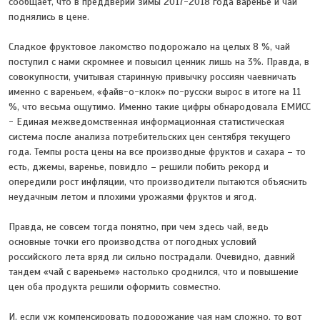
сообщает, что в преддверии зимы 2017-2018 года варенье и чай
поднялись в цене.
Сладкое фруктовое лакомство подорожало на целых 8 %, чай
поступил с нами скромнее и повысил ценник лишь на 3%. Правда, в
совокупности, учитывая старинную привычку россиян чаевничать
именно с вареньем, «файв-о-клок» по-русски вырос в итоге на 11
%, что весьма ощутимо. Именно такие цифры обнародовала ЕМИСС
- Единая межведомственная информационная статистическая
система после анализа потребительских цен сентября текущего
года. Темпы роста цены на все производные фруктов и сахара – то
есть, джемы, варенье, повидло – решили побить рекорд и
опередили рост инфляции, что производители пытаются объяснить
неудачным летом и плохими урожаями фруктов и ягод.
Правда, не совсем тогда понятно, при чем здесь чай, ведь
основные точки его производства от погодных условий
российского лета вряд ли сильно пострадали. Очевидно, давний
тандем «чай с вареньем» настолько сроднился, что и повышение
цен оба продукта решили оформить совместно.
И, если уж компенсировать подорожание чая нам сложно, то вот