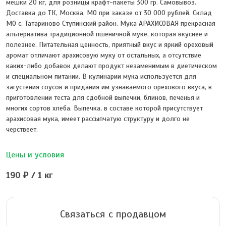
мешки 20 кг, для розницы крафт-пакеты 300 гр. Самовывоз.
Доставка до ТК, Москва, МО при заказе от 30 000 рублей. Склад
МО с. Татариново Ступинский район. Мука АРАХИСОВАЯ прекрасная
альтернатива традиционной пшеничной муке, которая вкуснее и
полезнее. Питательная ценность, приятный вкус и яркий ореховый
аромат отличают арахисовую муку от остальных, а отсутствие
каких-либо добавок делают продукт незаменимым в диетическом
и специальном питании. В кулинарии мука используется для
загустения соусов и придания им узнаваемого орехового вкуса, в
приготовлении теста для сдобной выпечки, блинов, печенья и
многих сортов хлеба. Выпечка, в составе которой присутствует
арахисовая мука, имеет рассыпчатую структуру и долго не
черствеет.
Цены и условия
190 ₽ / 1 кг
Связаться с продавцом