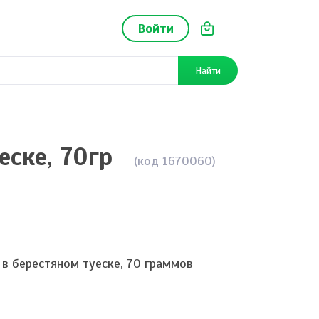
Войти
Найти
ске, 70гр
(код 1670060)
в берестяном туеске, 70 граммов