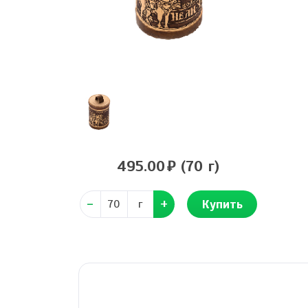
495.00
(70 г)
Купить
г