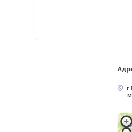
Адр
г 
М