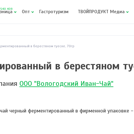
540 409
зница
Опт
Гастротуризм
ТВОЙПРОДУКТ Медиа
рментированный в берестяном туеске, 70гр
ированный в берестяном туе
пания
ООО "Вологодский Иван-Чай"
чай черный ферментированный в фирменной упаковке - 