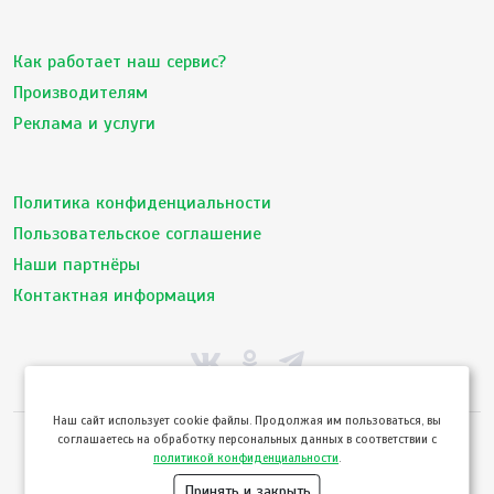
Как работает наш сервис?
Производителям
Реклама и услуги
Политика конфиденциальности
Пользовательское соглашение
Наши партнёры
Контактная информация
Hаш сайт использует cookie файлы. Продолжая им пользоваться, вы
соглашаетесь на обработку персональных данных в соответствии с
© ТвойПродукт 2010 - 2026
политикой конфиденциальности
.
Использование сайта означает согласие с
Пользовательским соглашением
и
Политикой конфиденциальности
сервиса ТВОЙПРОДУКТ
Принять и закрыть