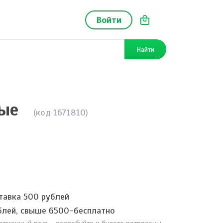
Войти
Найти
ные
(код 1671810)
тавка 500 рублей
блей, свыше 6500-бесплатно