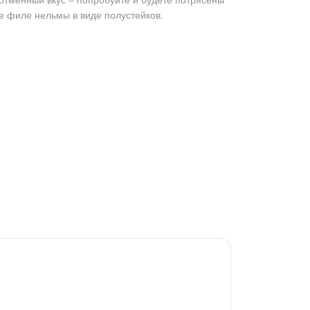
тменный вкус – попробуйте и будете потрясены
ое филе нельмы в виде полустейков.