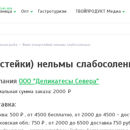
540 409
зница
Опт
Гастротуризм
ТВОЙПРОДУКТ Медиа
леная рыба
Филе (полустейки) нельмы слабосоленые
устейки) нельмы слабосоле
пания
ООО "Деликатесы Севера"
альная сумма заказа: 2000
авка:
ква:
500 ₽
,
от 4500 бесплатно, от 2000 до 4500 - дос
ковская обл.:
750 ₽
,
от 2000 до 6500 доставка 750 ру