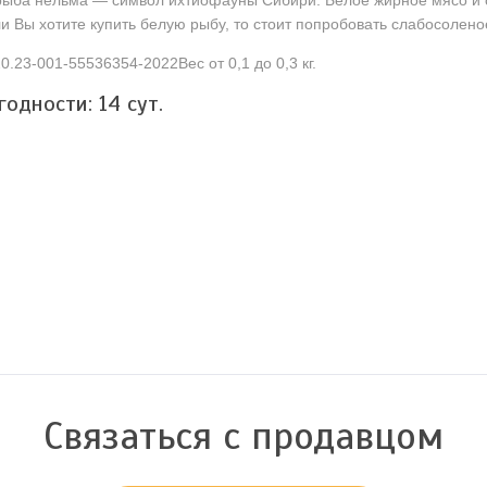
рыба нельма — символ ихтиофауны Сибири. Белое жирное мясо и о
ли Вы хотите купить белую рыбу, то стоит попробовать слабосолен
0.23-001-55536354-2022Вес от 0,1 до 0,3 кг.
 годности:
14
сут.
Связаться с продавцом