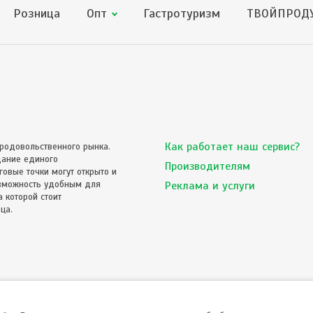
Розница
Опт
Гастротуризм
ТВОЙПРОДУ
Как работает наш сервис?
родовольственного рынка.
дание единого
Производителям
овые точки могут открыто и
озможность удобным для
Реклама и услуги
 которой стоит
ца.