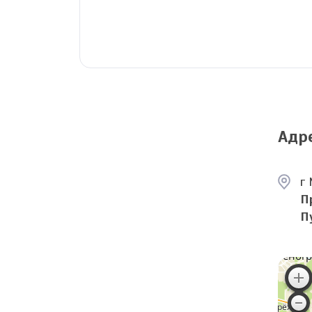
Адр
г 
П
П