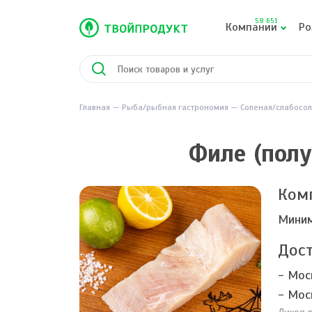
58 651
Компании
Ро
Главная
Рыба/рыбная гастрономия
Соленая/слабосо
Филе (пол
Ком
Миним
Дост
- Мос
- Мос