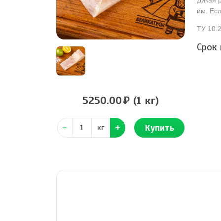
Дикая 
им. Ес
ТУ 10.2
Срок
5250.00
(1 кг)
Купить
кг