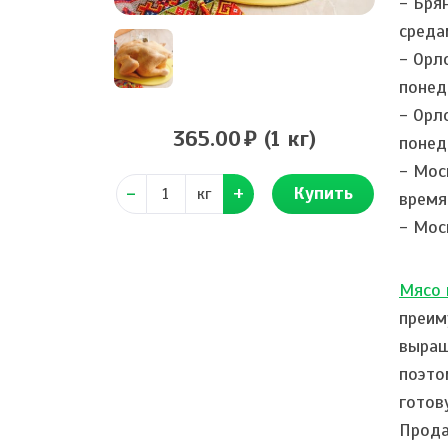
- Бря
среда
- Орл
понед
- Орл
365.00
(1 кг)
понед
- Мос
Купить
кг
время
- Мос
Мясо 
преим
выращ
поэто
готов
Прода