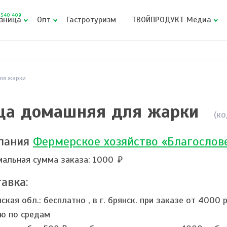
540 409
зница
Опт
Гастротуризм
ТВОЙПРОДУКТ Медиа
ля жарки
ца домашняя для жарки
(к
пания
Фермерское хозяйство «Благослов
альная сумма заказа: 1000
авка:
нская обл.:
бесплатно
,
в г. брянск. при заказе от 4000
ю по средам