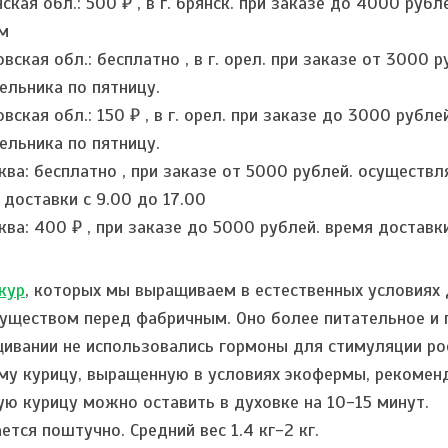
нская обл.:
500 ₽
,
в г. брянск. при заказе до 4000 руб
м
овская обл.:
бесплатно
,
в г. орел. при заказе от 3000 
ельника по пятницу.
овская обл.:
150 ₽
,
в г. орел. при заказе до 3000 рубле
ельника по пятницу.
ква:
бесплатно
,
при заказе от 5000 рублей. осуществля
 доставки с 9.00 до 17.00
ква:
400 ₽
,
при заказе до 5000 рублей. время доставки
кур
, которых мы выращиваем в естественных условиях
уществом перед фабричным. Оно более питательное и г
ивании не использовались гормоны для стимуляции рос
му курицу, выращенную в условиях экофермы, рекоменд
ую курицу можно оставить в духовке на 10-15 минут.
ется поштучно. Средний вес 1.4 кг-2 кг.