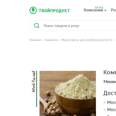
58 651
Компании
Ро
Главная
Бакалея
Мука/смеси для хлебопечек/тесто
Ком
Миним
Дост
- Мос
- Мос