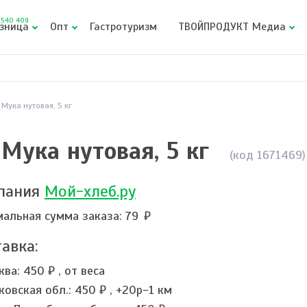
540 409
зница
Опт
Гастротуризм
ТВОЙПРОДУКТ Медиа
Мука нутовая, 5 кг
Мука нутовая, 5 кг
(код 1671469)
пания
Мой-хлеб.ру
альная сумма заказа: 79
авка:
ква:
450 ₽
,
от веса
ковская обл.:
450 ₽
,
+20р-1 км