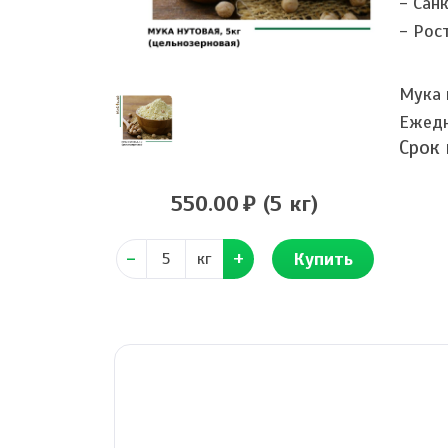
- Сан
- Рос
Мука 
Ежедн
Срок
550.00
(5 кг)
Купить
кг