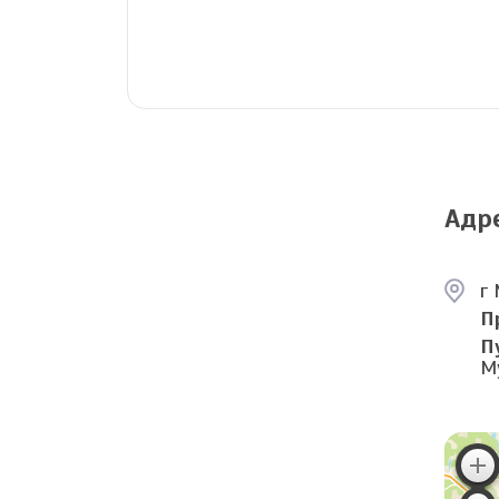
Адр
г 
П
П
М