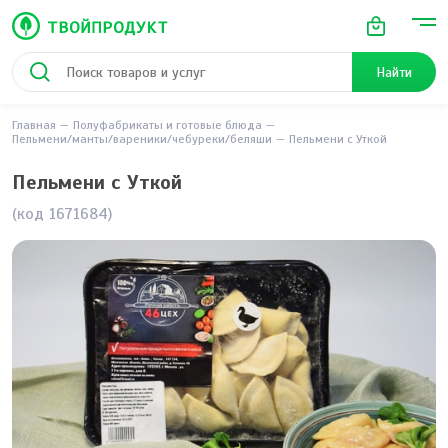
Найти
Главная
Полуфабрикаты и готовые блюда
Пельмени/манты/вареники/чебуреки/беляши
Пельмени с Уткой
Пельмени с Уткой
(код 1671684)