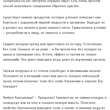
зазеркалья на нас смотрело опухшее лицо! Есть очень простой
способ испытывать совершенно обратное чувство.
Существует немало продуктов, которые успешно помогают нам
бороться с задержкой лишней жидкости в организме. Выводят ее
и делают нас свежее и даже немного легче. Единственное условие
– употребляя их в пищу, не тянитесь к солонке.
Сварите вечером гречку или приготовьте ее на пару. Естественно,
без соли. Съешьте ее на ужин – и Вы проснетесь без складок на
щеках и заплывших глаз. Кстати, эффект от гречки не только
«внешний». Она умеет выводить воду даже из внутренних органов.
Свежая петрушка и от отеков освободит, и витаминами насытит.
Положите ее в вечерний салат или просто съешьте небольшой
пучок зелени (конечно, тоже без соли). Отражение в зеркале Вас
порадует.
Любите баклажаны? – Прекрасно! Запеките их, не снимая кожуры, в
сковороде или на огне и съешьте нежную мякоть. Полезное
свойство баклажанов выводить соли, а значит, и лишнюю воду из