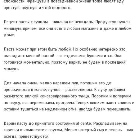
сложности. Французы в повседневной жизни тоже любят еду
простую, вкусную и чтоб недорого.
Рецепт пасты с тунцом – никакая не невидаль. Продуктов нужен
минимум, причем, все они есть в любом магазине и даже в любом
доме.
Паста может при этом быть любой. Но особенно интересно это
выглядит с мелкой пастой – звездочками, буквами и т.п. Она
готовится моментально, поэтому варить ее будем в последний
момент.
Для начала очень мелко нарежем лук, потушим его до
прозрачности в масле, лучше – растительном. К луку добавим
размятого вилкой консервированного тунца. Посолим и поперчим
по вкусу, все перемешаем, прогреем. Теперь выльем пакет сливок и
оставим тушиться на медленном огне, иногда будем помешивать.
Варим пасту до принятого состояния al dente. Раскладываем на
тарелки в комплекте с соусом. Мелко натертый сыр и зелень – как
всегда, приветствуются.