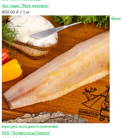
Эко-парк "Моя деревня"
800.00 ₽ / 1 кг
Филе
муксуна холодного копчения
ООО "Деликатесы Севера"