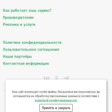
Как работает наш сервис?
Производителям
Реклама и услуги
Политика конфиденциальности
Пользовательское соглашение
Наши партнёры
Контактная информация
Hаш сайт использует cookie файлы. Продолжая им пользоваться, вы
соглашаетесь на обработку персональных данных в соответствии с
© ТвойПродукт 2010 - 2026
политикой конфиденциальности
.
Использование сайта означает согласие с
Пользовательским соглашением
и
Политикой конфиденциальности
сервиса ТВОЙПРОДУКТ
Принять и закрыть