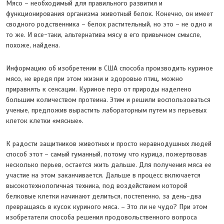
Мясо – необходимый для правильного развития и
функционирования организма животный белок. Конечно, он имеет
сводного родственника – белок растительный, но это – не одно и
то же. И все-таки, альтернатива мясу в его привычном смысле,
похоже, найдена.
Информацию об изобретении в США способа производить куриное
мясо, не вредя при этом жизни и здоровью птиц, можно
приравнять к сенсации. Куриное перо от природы наделено
большим количеством протеина. Этим и решили воспользоваться
ученые, предложив вырастить лабораторным путем из перьевых
клеток клетки «мясные».
К радости защитников животных и просто неравнодушных людей
способ этот – самый гуманный, потому что курица, пожертвовав
несколько перьев, остается жить дальше. Для получения мяса ее
участие на этом заканчивается. Дальше в процесс включается
высокотехнологичная техника, под воздействием которой
белковые клетки начинают делиться, постепенно, за день-два
превращаясь в кусок куриного мяса. – Это ли не чудо? При этом
изобретатели способа решения продовольственного вопроса