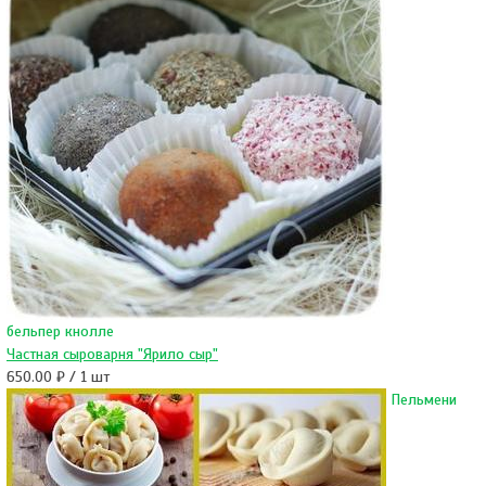
бельпер кнолле
Частная сыроварня "Ярило сыр"
650.00 ₽ / 1 шт
Пельмени