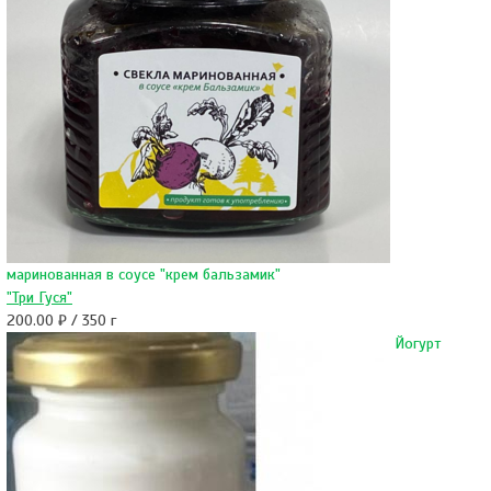
маринованная в соусе "крем бальзамик"
"Три Гуся"
200.00 ₽ / 350 г
Йогурт