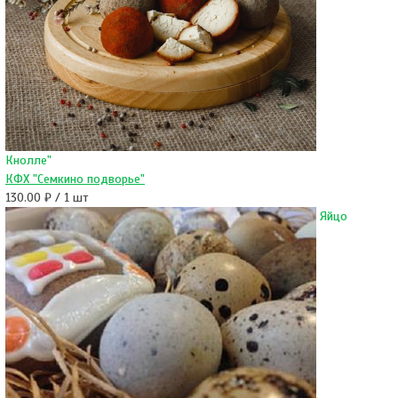
Кнолле"
КФХ "Семкино подворье"
130.00 ₽ / 1 шт
Яйцо