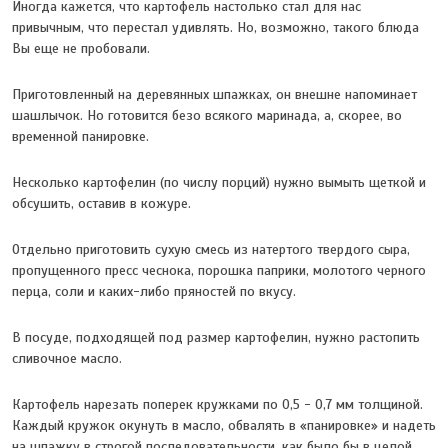
Иногда кажется, что картофель настолько стал для нас
привычным, что перестал удивлять. Но, возможно, такого блюда
Вы еще не пробовали.
Приготовленный на деревянных шпажках, он внешне напоминает
шашлычок. Но готовится безо всякого маринада, а, скорее, во
временной панировке.
Несколько картофелин (по числу порций) нужно вымыть щеткой и
обсушить, оставив в кожуре.
Отдельно приготовить сухую смесь из натертого твердого сыра,
пропущенного пресс чеснока, порошка паприки, молотого черного
перца, соли и каких-либо пряностей по вкусу.
В посуде, подходящей под размер картофелин, нужно растопить
сливочное масло.
Картофель нарезать поперек кружками по 0,5 - 0,7 мм толщиной.
Каждый кружок окунуть в масло, обвалять в «панировке» и надеть
на шпажку в строгой последовательности, как было бы в целой