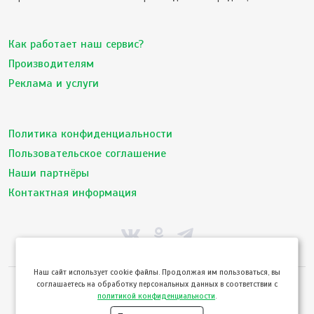
Как работает наш сервис?
Производителям
Реклама и услуги
Политика конфиденциальности
Пользовательское соглашение
Наши партнёры
Контактная информация
Hаш сайт использует cookie файлы. Продолжая им пользоваться, вы
соглашаетесь на обработку персональных данных в соответствии с
© ТвойПродукт 2010 - 2026
политикой конфиденциальности
.
Использование сайта означает согласие с
Пользовательским соглашением
и
Политикой конфиденциальности
сервиса ТВОЙПРОДУКТ