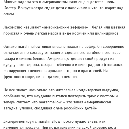
Многие видели это в американском кино еще в детстве: ночь.
Костер. Вокруг костра сидят дети с палочками и что-то жарят над
огнем…
Лакомство называют «американским зефиром» - белая или цветная
пористая и очень легкая масса в виде косичек или цилиндриков.
Однако marshmallow лишь внешне похож на зефир. Он совершенно
отличается по составу от нашего, сделанного из яблочного пюре,
сахара и яичных белков. Американцы делают свой продукт из
кукурузного сиропа, сахара – обычного и виноградного (глюкозы),
желирующего вещества ароматизаторов и красителей. Ни
фруктового пюре, ни следа яиц в нем нет.
Не все знают, насколько это интересная кондитерская выдумка,
особенно те, кто неудачно пытался повторить трюк с костром и
теперь считает, что marshmallow – это такая «американская
загадка, уловка, сводящая с ума российских детей».
Экспериментируя с marshmallow просто нужно знать, как
изменяется продукт. При поджаривании на сухой сковороде, а