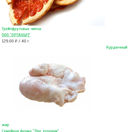
Грейпфрутовые чипсы
ООО "ОРГАНЫЧ"
129.00 ₽ / 40 г
Курдючный
жир
Семейная ферма "Две деревни"