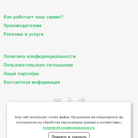
Как работает наш сервис?
Производителям
Реклама и услуги
Политика конфиденциальности
Пользовательское соглашение
Наши партнёры
Контактная информация
Hаш сайт использует cookie файлы. Продолжая им пользоваться, вы
соглашаетесь на обработку персональных данных в соответствии с
© ТвойПродукт 2010 - 2026
политикой конфиденциальности
.
Использование сайта означает согласие с
Пользовательским соглашением
и
Политикой конфиденциальности
сервиса ТВОЙПРОДУКТ
Принять и закрыть