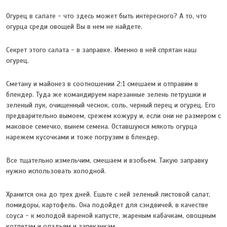
Огурец в салате - что здесь может быть интересного? А то, что
огурца среди овощей Вы в нем не найдете.
Секрет этого салата - в заправке. Именно в ней спрятан наш
огурец.
Сметану и майонез в соотношении 2:1 смешаем и отправим в
блендер. Туда же командируем нарезанные зелень петрушки и
зеленый лук, очищенный чеснок, соль, черный перец и огурец. Его
предварительно вымоем, срежем кожуру и, если они не размером с
маковое семечко, вынем семена. Оставшуюся мякоть огурца
нарежем кусочками и тоже погрузим в блендер.
Все тщательно измельчим, смешаем и взобьем. Такую заправку
нужно использовать холодной.
Хранится она до трех дней. Ешьте с ней зеленый листовой салат,
помидоры, картофель. Она подойдет для сэндвичей, в качестве
соуса - к молодой вареной капусте, жареным кабачкам, овощным
котлетам и оладьям и запеканкам.