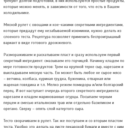
требуют долгой подготовки, в них используются простые продукты,
которые можно менять, в зависимости от того, что есть в Вашем
холодильнике.
Мясной рулет с овощами и кое-какими секретными ингредиентами,
которые придадут ему незабываемой изюминки, нужно делать из
слоеного теста. Рецептура позволяет применить беспроигрышный
вариант в виде готового дрожжевого.
Размораживаем и раскатываем пласт и сразу используем первый
секретный ингредиент: смазываем его горчицей. Начинку кладем по
мере готовности продуктов: Трем на крупной терке сыр, нарезаем и
выкладываем мясную часть. Ею может быть любое не сырое мясо
– ветчина, колбаса, куриная грудка, буженина, отварная или
жареная говядина и т.п. Мелко режем помидоры и/или болгарский
перец. И вот наступает очередь второго секретного ингредиента:
нарезаем и кладем маринованные огурцы. Посыпаем черным
перцем и смесью итальянских трав или отдельно базиликом и
орегано. Сверху – опять слой натертого сыра.
Тесто сворачиваем в рулет. Так же поступаем и со вторым пластом
теста. Удобно это делать на листе пекарской бумаги и вместе с ним