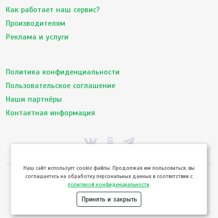
Как работает наш сервис?
Производителям
Реклама и услуги
Политика конфиденциальности
Пользовательское соглашение
Наши партнёры
Контактная информация
Hаш сайт использует cookie файлы. Продолжая им пользоваться, вы
соглашаетесь на обработку персональных данных в соответствии с
© ТвойПродукт 2010 - 2026
политикой конфиденциальности
.
Использование сайта означает согласие с
Пользовательским соглашением
и
Политикой конфиденциальности
сервиса ТВОЙПРОДУКТ
Принять и закрыть