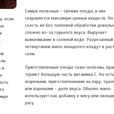
Самые полезные - свежие плоды, в них
сохраняется максимум ценных веществ. Но
а, если
съесть их без тепловой обработки доволь
не
сложно из-за горького вкуса. Выручает
к
вымачивание в соленой воде. Разрезанный
.
четвертинки жило ненадолго кладут в рас
ой
соли.
 ли
Приготовленные плоды тоже полезны, пра
 и
теряют большую часть витамина C. Но есть
же
жареными, приготовленными на пару, туш
хоть
или вареными - дело вкуса. Обычно жило
то
используют как добавку к мясу или овощ
мире
рагу.