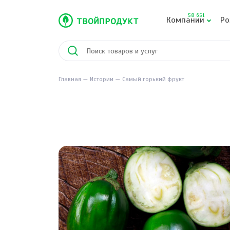
58 651
Компании
Ро
Главная
Истории
Самый горький фрукт