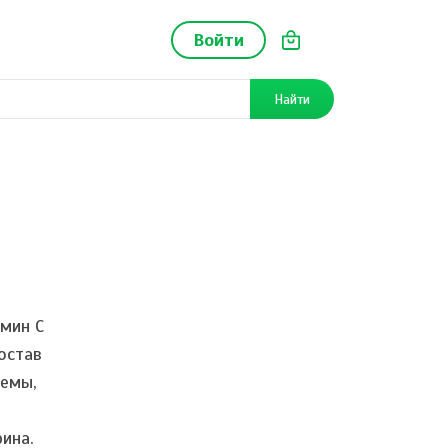
Войти
Найти
мин C
остав
темы,
ина.