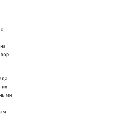
но
 на
твор
вда,
 их
еными
ным