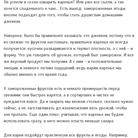
Не успели в сезон наварить варенья? Или уже все съели, а так
хочется сладенького к чаю… Есть выход: замороженные ягоды
вполне подходят для того, чтобы стать душистым домашним
джемом.
Наверное, было бы правильнее называть это джемом, потому что и
из свежих-то фруктов настоящее, правильное варенье не всегда
получается: кусочки развариваются и теряют плотность, а с ней – и
форму. Что уж говорить об урожае, который был заморожен. И все
же вкусный продукт мы получим. А с ним - и положительные
эмоции, и немного летних ощущений, ведь варим варенье мы
обычно именно в это время года.
У замороженных фруктов есть и немало преимуществ перед
свежими: они быстрее варятся, а в сортировке и чистке не
нуждаются вовсе. Да и сварить мы можем столько, сколько нужно
сейчас, а не заготавливать до изнеможения весь урожай, чтобы
«не пропал». Еще один плюс: учитывая, что варенье мы будем
использовать сразу, в него можно класть меньше сахара.
Для варки подойдут практически все фрукты и ягоды. Например,