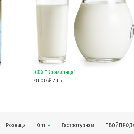
КФХ "Кормилица"
70.00 ₽ / 1 л
Розница
Опт
Гастротуризм
ТВОЙПРОДУ