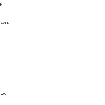
р и
 соль,
,
,
це,