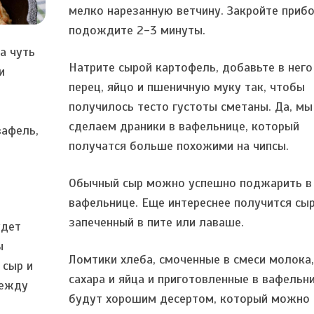
мелко нарезанную ветчину. Закройте прибо
подождите 2-3 минуты.
а чуть
Натрите сырой картофель, добавьте в него
и
перец, яйцо и пшеничную муку так, чтобы
получилось тесто густоты сметаны. Да, мы
сделаем драники в вафельнице, который
вафель,
получатся больше похожими на чипсы.
Обычный сыр можно успешно поджарить в
вафельнице. Еще интереснее получится сыр
запеченный в пите или лаваше.
удет
ы
Ломтики хлеба, смоченные в смеси молока
 сыр и
сахара и яйца и приготовленные в вафельни
между
будут хорошим десертом, который можно