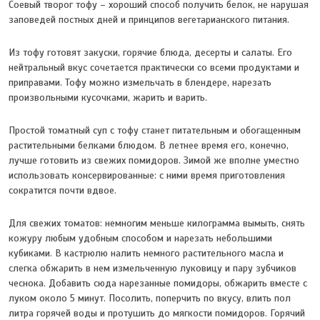
Соевый творог тофу – хороший способ получить белок, не нарушая
заповедей постных дней и принципов вегетарианского питания.
Из тофу готовят закуски, горячие блюда, десерты и салаты. Его
нейтральный вкус сочетается практически со всеми продуктами и
приправами. Тофу можно измельчать в блендере, нарезать
произвольными кусочками, жарить и варить.
Простой томатный суп с тофу станет питательным и обогащенным
растительными белками блюдом. В летнее время его, конечно,
лучше готовить из свежих помидоров. Зимой же вполне уместно
использовать консервированные: с ними время приготовления
сократится почти вдвое.
Для свежих томатов: немногим меньше килограмма вымыть, снять
кожуру любым удобным способом и нарезать небольшими
кубиками. В кастрюлю налить немного растительного масла и
слегка обжарить в нем измельченную луковицу и пару зубчиков
чеснока. Добавить сюда нарезанные помидоры, обжарить вместе с
луком около 5 минут. Посолить, поперчить по вкусу, влить пол
литра горячей воды и протушить до мягкости помидоров. Горячий