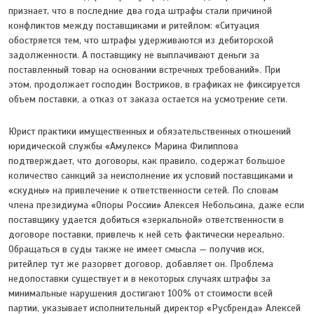
признает, что в последние два года штрафы стали причиной
конфликтов между поставщиками и ритейлом: «Ситуация
обостряется тем, что штрафы удерживаются из дебиторской
задолженности. А поставщику не выплачивают деньги за
поставленный товар на основании встречных требований». При
этом, продолжает господин Востриков, в графиках не фиксируется
объем поставки, а отказ от заказа остается на усмотрение сети.
Юрист практики имущественных и обязательственных отношений
юридической службы «Амулекс» Марина Филиппова
подтверждает, что договоры, как правило, содержат большое
количество санкций за неисполнение их условий поставщиками и
«скудны» на привлечение к ответственности сетей. По словам
члена президиума «Опоры России» Алексея Небольсина, даже если
поставщику удается добиться «зеркальной» ответственности в
договоре поставки, привлечь к ней сеть фактически нереально.
Обращаться в суды также не имеет смысла — получив иск,
ритейлер тут же разорвет договор, добавляет он. Проблема
недопоставки существует и в некоторых случаях штрафы за
минимальные нарушения достигают 100% от стоимости всей
партии, указывает исполнительный директор «Русбренда» Алексей