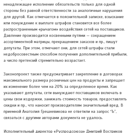
ненадлежащее исполнение обязательств только для одной
стороны без равной ответственности за аналогичные нарушения
для другой. Как отмечается в пояснительной записке, взыскание
или понуждение к выплате штрафов становится все более
распространенным «рычагом» воздействия сетей на поставщиков.
Давление производится косвенными путями — сокращением
ассортиментной матрицы, прекращением заказов и пр., пишут
депутаты. При этом, отмечают они, для сетей штрафы стали
недобросовестным способом получения дополнительной прибыли,
а число претензий стремительно возрастает.
Законопроект также предусматривает закрепление в договорах
максимального размера розничных цен на продукты и запрещает
их изменение более чем на 20% за определенное время. Как
указывают депутаты, сети вынуждают поставщиков включать в
цены свои издержки, занижать стоимость товаров, предоставлять
скидки и пр., что наносит производителям значительный вред. В
приемной Анатолия Грешневикова не ответили на запрос “Ъ”,
связаться с другими авторами документа не удалось.
Исполнительный директор «Руспродсоюза» Дмитрий Востриков