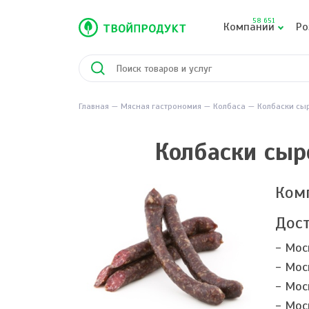
58 651
Компании
Ро
Главная
Мясная гастрономия
Колбаса
Колбаски сы
Колбаски сыр
Ком
Дост
- Мос
- Мос
- Мос
- Мос