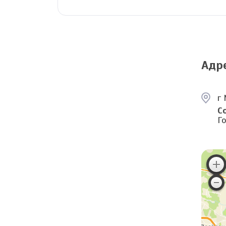
Адр
г 
С
Г