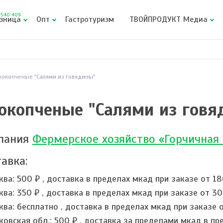
540 409
зница
Опт
Гастротуризм
ТВОЙПРОДУКТ Медиа
рокопченые "Салями из говядины"
окопченые "Салями из говя
пания
Фермерское хозяйство «Горчичная
авка:
ква:
500 ₽
,
доставка в пределах мкад при заказе от 1
ква:
350 ₽
,
доставка в пределах мкад при заказе от 3
ква:
бесплатно
,
доставка в пределах мкад при заказе 
ковская обл.:
500 ₽
,
доставка за пределами мкад в пре