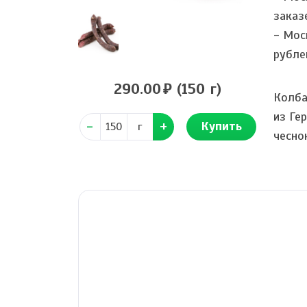
заказ
- Мос
рубле
290.00
(150 г)
Колба
из Ге
Купить
г
чесно