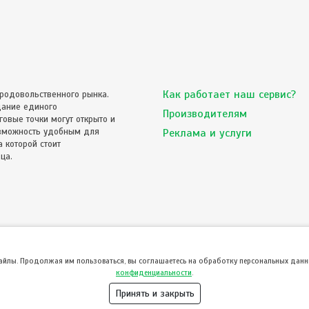
Как работает наш сервис?
родовольственного рынка.
дание единого
Производителям
овые точки могут открыто и
озможность удобным для
Реклама и услуги
 которой стоит
ца.
файлы. Продолжая им пользоваться, вы соглашаетесь на обработку персональных данны
конфиденциальности
.
Принять и закрыть
© ТвойПродукт 2010 - 2026
означает согласие с
Пользовательским соглашением
и
Политикой конфиденциальности