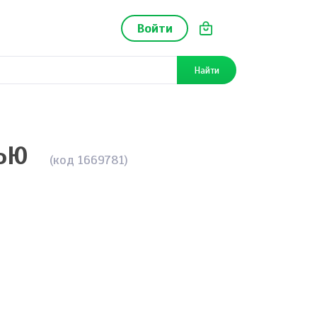
Войти
Найти
ЬЮ
(код 1669781)