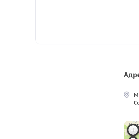
Адр
М
С