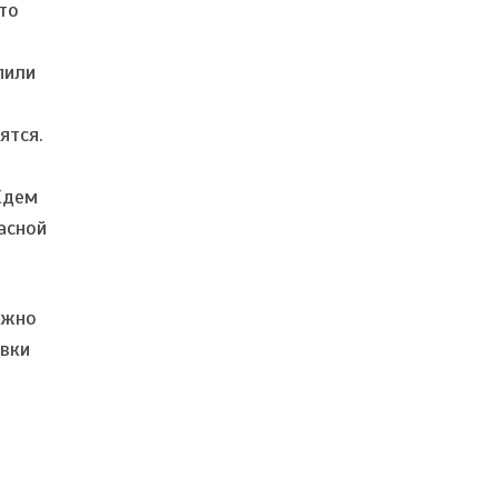
то
пили
ятся.
Ждем
асной
ожно
авки