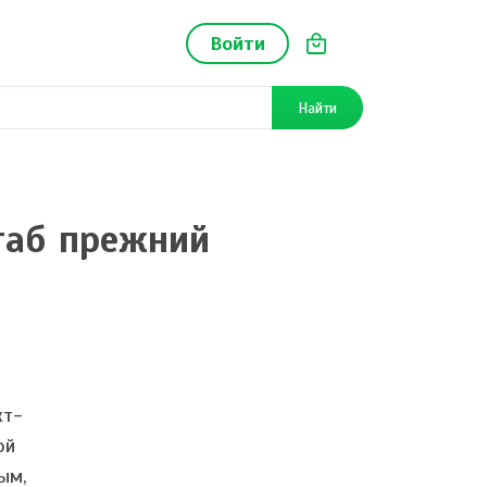
Войти
Найти
таб прежний
кт-
ой
ым,