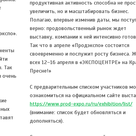
продуктивная активность способна не прос
т
увеличить, но и масштабировать бизнес.
Полагаю, впервые изменив даты, мы посту
верно: продовольственный рынок ждет
экспо».
выставку, компании к ней интенсивно готов
Так что в апреле «Продэкспо» состоится
оненты
своевременно и послужит росту бизнеса. 
йти
всех 12–16 апреля в «ЭКСПОЦЕНТРЕ» на Кр
. Так
Пресне!»
и очень
С предварительным списком участников м
ознакомиться на официальном сайте выст
кие
https://www.prod-expo.ru/ru/exhibition/list/
вных
(внимание: список будет обновляться и
ставят
дополняться).