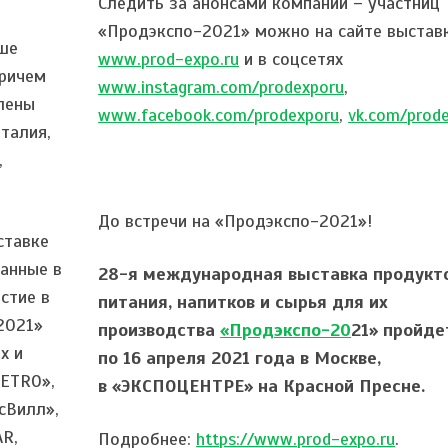
Следить за анонсами компаний – участниц
«Продэкспо-2021» можно на сайте выстав
ыше
www.prod-expo.ru
и в соцсетях
Причем
www.instagram.com/prodexporu
,
лены
www.facebook.com/prodexporu
,
vk.com/prod
Италия,
,
До встречи на «Продэкспо-2021»!
ставке
ванные в
28-я международная выставка продукт
стие в
питания, напитков и сырья для их
2021»
производства
«Продэкспо-20
21»
пройдет
х и
по 16 апреля 2021 года в Москве,
METRO»,
в «ЭКСПОЦЕНТРЕ» на Красной Пресне.
сВилл»,
AR,
Подробнее:
https://www.prod-expo.ru
.