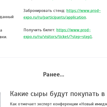
Забронировать стенд:
https://www.prod-
 данный
expo.ru/ru/participants/application
.
Получить билет:
https://www.prod-
за
expo.ru/ru/visitors/ticket/?step=step1
.
вки.
Ранее...
Какие сыры будут покупать в 
Как отмечает эксперт конференции «Новый имидж