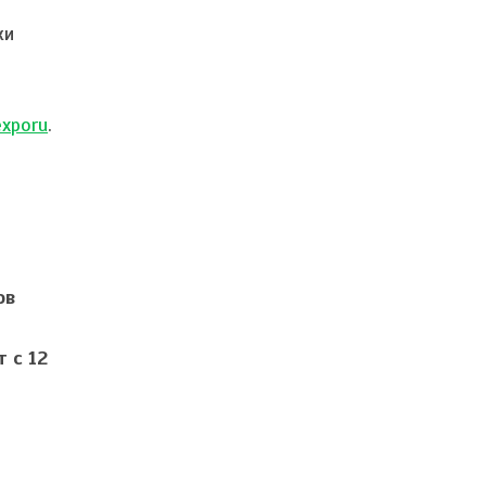
ки
exporu
.
ов
 с 12