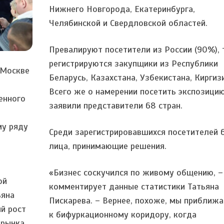
Нижнего Новгорода, Екатеринбурга,
Челябинской и Свердловской областей.
Превалируют посетители из России (90%),
регистрируются закупщики из Республики
 Москве
Беларусь, Казахстана, Узбекистана, Киргиз
Всего же о намерении посетить экспозици
енного
заявили представители 68 стран.
му ряду
Среди зарегистрировавшихся посетителей 
лица, принимающие решения.
«Бизнес соскучился по живому общению, –
ой
комментирует данные статистики Татьяна
ьяна
Пискарева. – Вернее, похоже, мы приближ
й рост
к бифуркационному коридору, когда
 рынка.