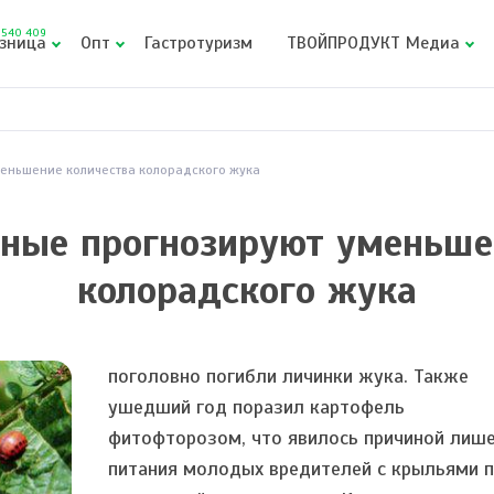
540 409
зница
Опт
Гастротуризм
ТВОЙПРОДУКТ Медиа
еньшение количества колорадского жука
еные прогнозируют уменьше
колорадского жука
поголовно погибли личинки жука. Также
ушедший год поразил картофель
фитофторозом, что явилось причиной лиш
питания молодых вредителей с крыльями 