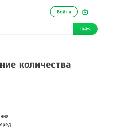
Войти
Найти
ние количества
ения
перед