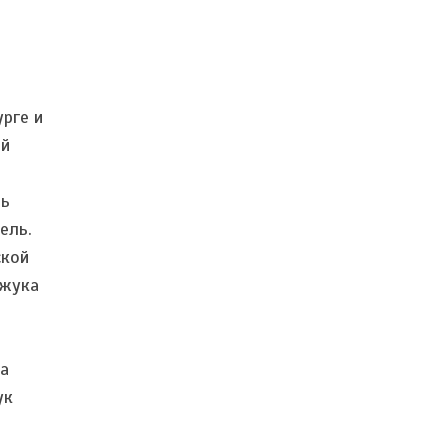
рге и
ой
нь
ель.
ской
 жука
на
ук