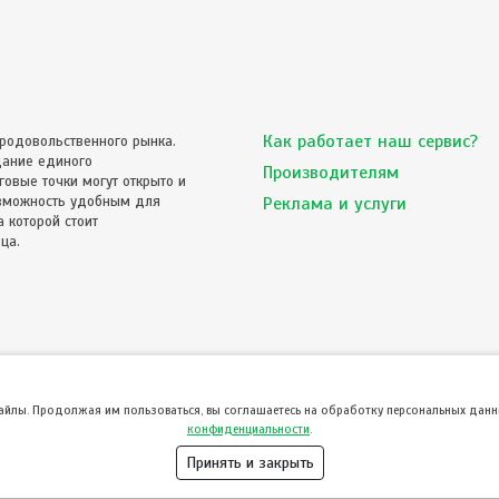
Как работает наш сервис?
родовольственного рынка.
дание единого
Производителям
овые точки могут открыто и
озможность удобным для
Реклама и услуги
 которой стоит
ца.
файлы. Продолжая им пользоваться, вы соглашаетесь на обработку персональных данны
конфиденциальности
.
Принять и закрыть
© ТвойПродукт 2010 - 2026
означает согласие с
Пользовательским соглашением
и
Политикой конфиденциальности