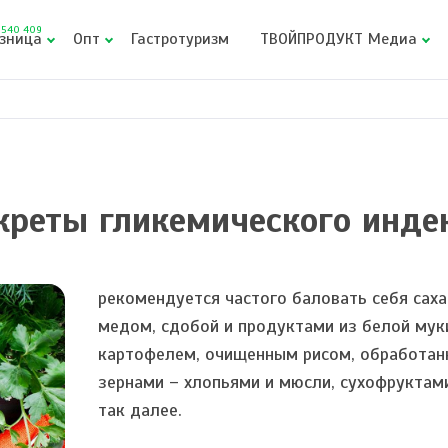
540 409
зница
Опт
Гастротуризм
ТВОЙПРОДУКТ Медиа
креты гликемического инде
рекомендуется частого баловать себя сах
медом, сдобой и продуктами из белой мук
картофелем, очищенным рисом, обработа
зернами – хлопьями и мюсли, сухофруктам
так далее.