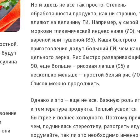
Но и здесь не все так просто. Степень
обработанности продукта, как ни странно,
влияют на величину ГИ. Например, у сырой
моркови гликемический индекс ниже (70), 
вареной или тушеной (85). Каши быстрого
остной.
приготовления дадут больший ГИ, чем каш
 будут
цельного зерна. Рис быстро разваривающи
сулина
90, еще больше – рисовая лапша (95) и
несколько меньше – простой белый рис (70
Список можно продолжить.
Однако и это – еще не все. Важную роль и
и температура продукта. Теплый усвоится
воение
быстрее и полнее холодного. Поэтому пре
х
чем, подчиняясь стереотипу, разогреть еду
 они
подумайте, так ли это необходимо именно