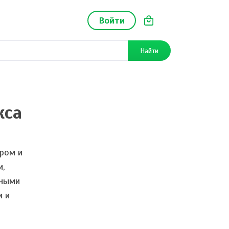
Войти
Найти
кса
аром и
и,
нными
и и