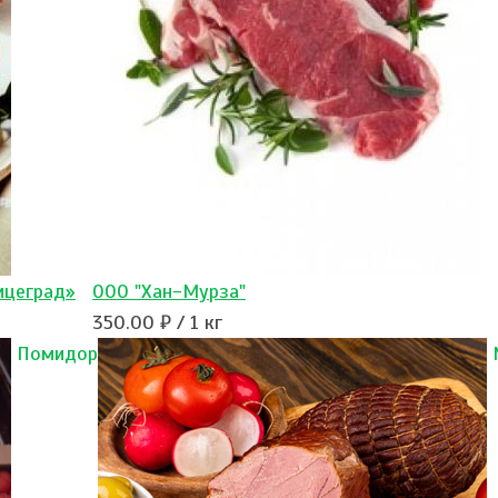
ицеград»
ООО "Хан-Мурза"
350.00 ₽ / 1 кг
Помидор