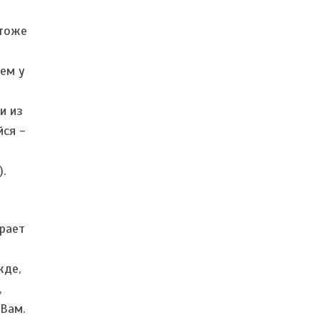
 тоже
чем у
и из
йся -
).
грает
жде,
,
 Вам.