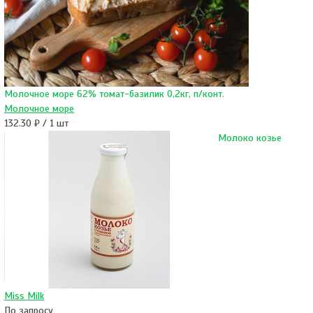
Молочное море 62% томат-базилик 0,2кг, п/конт.
Молочное море
132.30 ₽ / 1 шт
Молоко козье
Miss Milk
По запросу