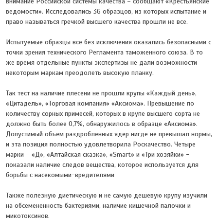
внимание Российской системы качества – сообщают «Крестьянские
ведомости». Исследовались 36 образцов, из которых испытание и
право называться гречкой высшего качества прошли не все.
Испытуемые образцы все без исключения оказались безопасными с
точки зрения технического Регламента таможенного союза. В то
же время отдельные пункты экспертизы не дали возможности
некоторым маркам преодолеть высокую планку.
Так тест на наличие плесени не прошли крупы «Каждый день»,
«Цитадель», «Торговая компания» «Аксиома». Превышение по
количеству сорных примесей, которых в крупе высшего сорта не
должно быть более 0,7%, обнаружилось в образце «Аксиома».
Допустимый объем раздробленных ядер нигде не превышал нормы,
и эта позиция полностью удовлетворила Роскачество. Четыре
марки – «Д», «Алтайская сказка», «Smart» и «Три хозяйки» -
показали наличие следов вещества, которое используется для
борьбы с насекомыми-вредителями
Также полезную диетическую и не самую дешевую крупу изучили
на обсемененность бактериями, наличие кишечной палочки и
микотоксинов.