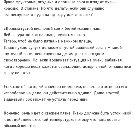
Яркие фруктовые, ягодные и овощные соки выглядят очень
красиво. В стакане. Но что делать, если они случайно
выплеснулись оттуда на одежду или скатерть?
«Возьми густой вишневый сок и белый мамин плащ,
Лей аккуратно сок на плащ: появится пятно.
Теперь, чтоб не было пятна на мамином плаще,
Плащ нужно сунуть целиком в густой вишневый сок…» - такой
шуточный совет непослушным детям дается в одном
стихотворении. Но, если возникает ситуация не очень забавная,
когда хороша вещь кажется безнадежно испорченной, отчаиваться
сразу не стоит.
Есть способ, который известен не многим, но тех, кто хоть раз его
испробовал на деле, он действительно удивил. Даже «густой
вишневый» сок может не устоять перед ним.
Конечно, речь идет о свежем пятне. Ткань должна быть устойчивой
к воздействию высокой температуры, потому что понадобится
обычный кипяток.