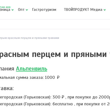
540 409
зница
Опт
Гастротуризм
ТВОЙПРОДУКТ Медиа
стрым красным перцем и пряными травами
красным перцем и пряными
пания
Альпенвиль
альная сумма заказа: 1000
авка:
егородская (Горьковская):
300 ₽
,
при покупке до 2000
егородская (Горьковская):
бесплатно
,
при покупке от 