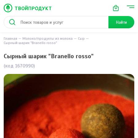
Найти
Главная
Молоко/продукты из молока
Сыр
Сырный шарик "Branello rosso"
Сырный шарик "Branello rosso"
(код 1670990)