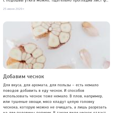
с подошвы утюга можно, тщательно прогладив лист ф...
25 июня 2020 г.
Добавим чеснок
Для вкуса, для аромата, для пользы – есть немало
поводов добавить в еду чеснок. И способов
использовать чеснок тоже немало. В плов, например,
или тушеные овощи, мясо кладут целую головку
чеснока, которую можно не очищать, а лишь разрезать
на две половины поперек. В таком виде чеснок отдаст